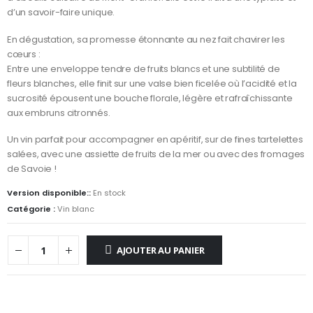
d’un savoir-faire unique.
En dégustation, sa promesse étonnante au nez fait chavirer les
cœurs :
Entre une enveloppe tendre de fruits blancs et une subtilité de
fleurs blanches, elle finit sur une valse bien ficelée où l’acidité et la
sucrosité épousent une bouche florale, légère et rafraîchissante
aux embruns citronnés.
Un vin parfait pour accompagner en apéritif, sur de fines tartelettes
salées, avec une assiette de fruits de la mer ou avec des fromages
de Savoie !
Version disponible::
En stock
Catégorie :
Vin blanc
AJOUTER AU PANIER