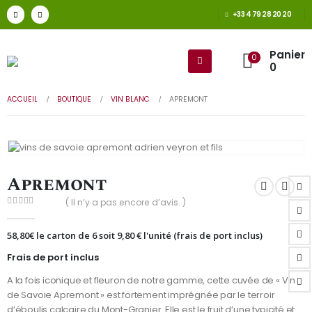
+33 4 79 28 20 20
Panier
0
0
ACCUEIL
BOUTIQUE
VIN BLANC
APREMONT
Apremont
( Il n’y a pas encore d’avis. )
0
Sur 5
58,80
€
le carton de 6 soit 9,80 € l'unité (frais de port inclus)
Frais de port inclus
A la fois iconique et fleuron de notre gamme, cette cuvée de « Vin
de Savoie Apremont » est fortement imprégnée par le terroir
d’éboulis calcaire du Mont-Granier. Elle est le fruit d’une typicité et