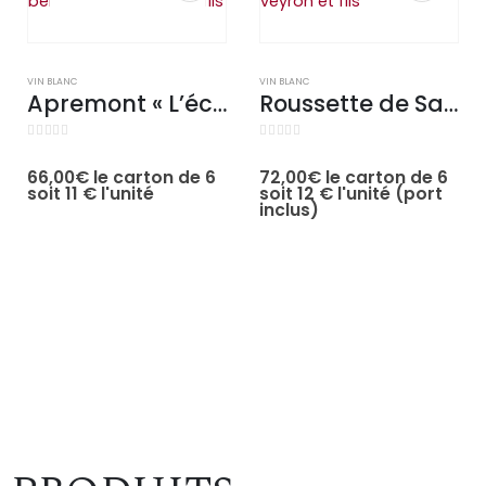
VIN BLANC
VIN BLANC
Apremont « L’échappée-Belle »
Roussette de Savoie
66,00
€
le carton de 6
72,00
€
le carton de 6
0
sur 5
5.00
sur 5
soit 11 € l'unité
soit 12 € l'unité (port
inclus)