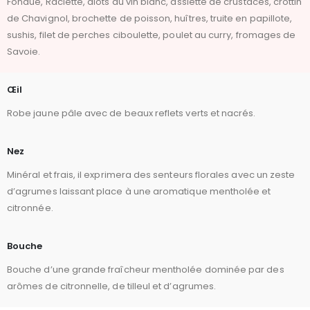
Fondue, Raclette, diots au vin blanc, assiette de crustacés, crottin
de Chavignol, brochette de poisson, huîtres, truite en papillote,
sushis, filet de perches ciboulette, poulet au curry, fromages de
Savoie.
Œil
Robe jaune pâle avec de beaux reflets verts et nacrés.
Nez
Minéral et frais, il exprimera des senteurs florales avec un zeste
d’agrumes laissant place à une aromatique mentholée et
citronnée.
Bouche
Bouche d’une grande fraîcheur mentholée dominée par des
arômes de citronnelle, de tilleul et d’agrumes.