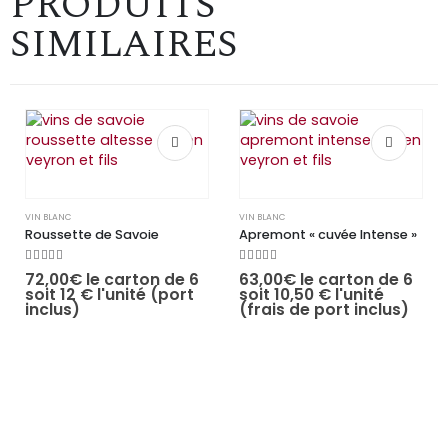
PRODUITS
SIMILAIRES
VIN BLANC
VIN BLANC
Roussette de Savoie
Apremont « cuvée Intense »
5.00
sur 5
5.00
sur 5
72,00
€
le carton de 6
63,00
€
le carton de 6
soit 12 € l'unité (port
soit 10,50 € l'unité
inclus)
(frais de port inclus)